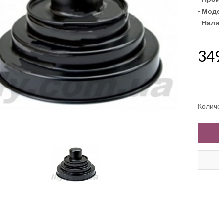
-
Моде
-
Нали
34
Колич