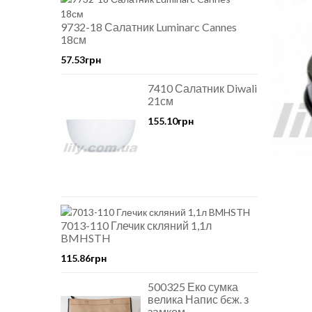
9732-18 Салатник Luminarc Cannes
18см
57.53грн
7410 Салатник Diwali
21см
155.10грн
7013-110 Глечик скляний 1,1л
BMHSTH
115.86грн
500325 Еко сумка
велика Напис бєж. з
замком