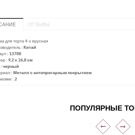
САНИЕ
ОТЗЫВЫ
а для торта 4-х ярусная
зводитель :
Китай
кул :
13788
ер :
9,2 х 26,8 см
 :
черный
риал :
Металл с антипригарным покрытием
аковке :
2
ПОПУЛЯРНЫЕ Т