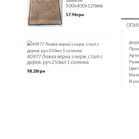
500х400х120мм
57.96грн
ОПИ
форм
Прои
Арти
40977 Ложка мірна з нерж. сталі с
дерев. руч.250мл 1 склянка
Разм
Цвет
98.28грн
Мате
В уп