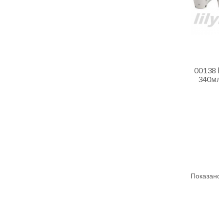
00138 
340мл
Показано