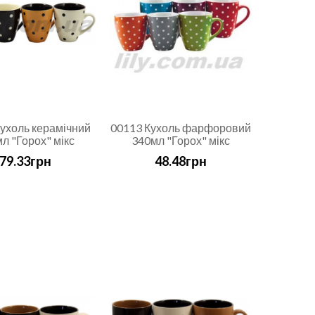
ухоль керамічний
00113 Кухоль фарфоровий
л "Горох" мікс
340мл "Горох" мікс
79.33грн
48.48грн