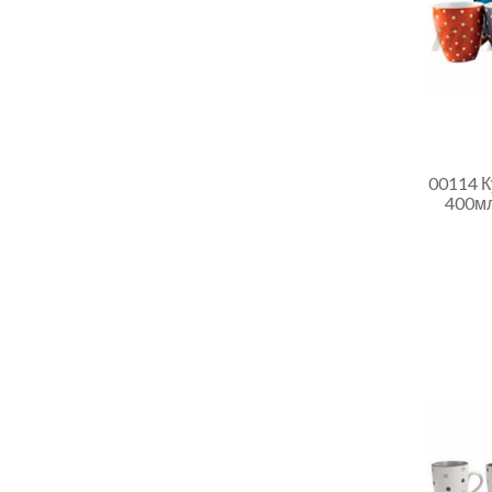
00114 
400мл