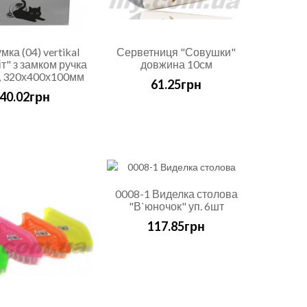
мка (04) vertikal
Серветниця "Совушки"
іт" з замком ручка
довжина 10см
, 320х400х100мм
61.25грн
40.02грн
0008-1 Виделка столова
"В`юночок" уп. 6шт
117.85грн