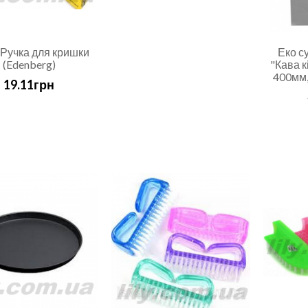
 Ручка для кришки
Еко су
(Edenberg)
"Кава к
400мм
19.11грн