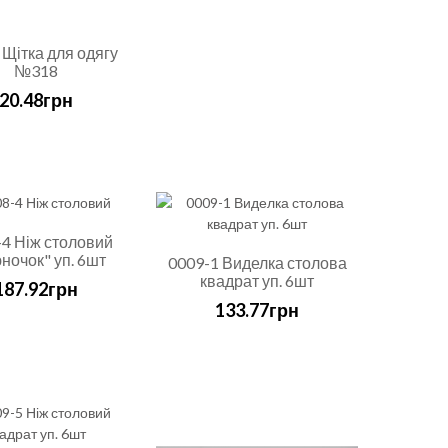
 Щітка для одягу
№318
20.48грн
4 Ніж столовий
ночок" уп. 6шт
0009-1 Виделка столова
квадрат уп. 6шт
187.92грн
133.77грн