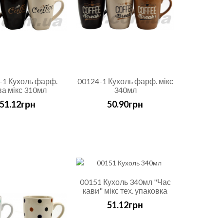
-1 Кухоль фарф.
00124-1 Кухоль фарф. мікс
ва мікс 310мл
340мл
51.12грн
50.90грн
00151 Кухоль 340мл "Час
кави" мікс тех. упаковка
51.12грн