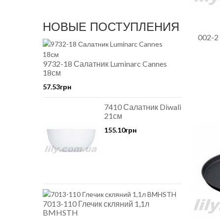
НОВЫЕ ПОСТУПЛЕНИЯ
002-2
9732-18 Салатник Luminarc Cannes
18см
57.53грн
7410 Салатник Diwali
21см
155.10грн
7013-110 Глечик скляний 1,1л
BMHSTH