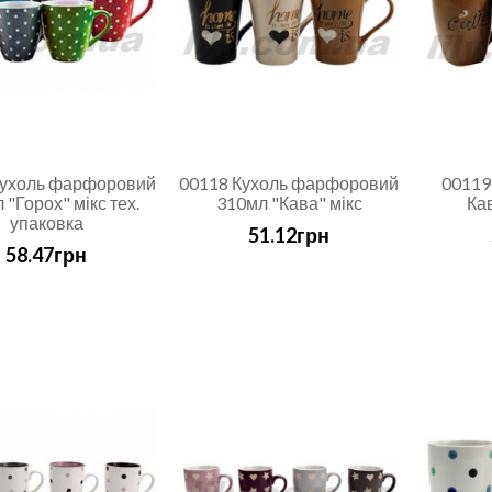
Кухоль фарфоровий
00118 Кухоль фарфоровий
00119
 "Горох" мікс тех.
310мл "Кава" мікс
Ка
упаковка
51.12грн
58.47грн