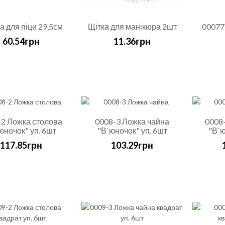
 для піци 29,5см
Щітка для манікюра 2шт
00077
60.54грн
11.36грн
-2 Ложка столова
0008-3 Ложка чайна
0008-
юночок" уп. 6шт
"В`юночок" уп. 6шт
"В`ю
117.85грн
103.29грн