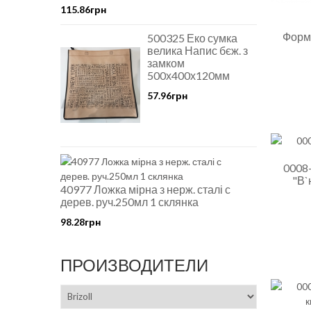
115.86грн
Форма
500325 Еко сумка
велика Напис бєж. з
замком
500х400х120мм
57.96грн
0008
"В`
40977 Ложка мірна з нерж. сталі с
дерев. руч.250мл 1 склянка
98.28грн
ПРОИЗВОДИТЕЛИ