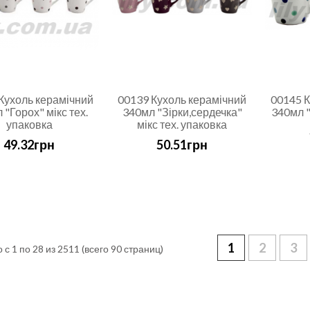
Кухоль керамічний
00139 Кухоль керамічний
00145 К
 "Горох" мікс тех.
340мл "Зірки,сердечка"
340мл "
упаковка
мікс тех. упаковка
49.32грн
50.51грн
1
2
3
 с 1 по 28 из 2511 (всего 90 страниц)