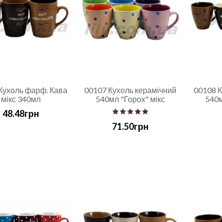
Кухоль фарф. Кава
00107 Кухоль керамічний
00108 К
мікс 340мл
540мл "Горох" мікс
540м
48.48грн
71.50грн