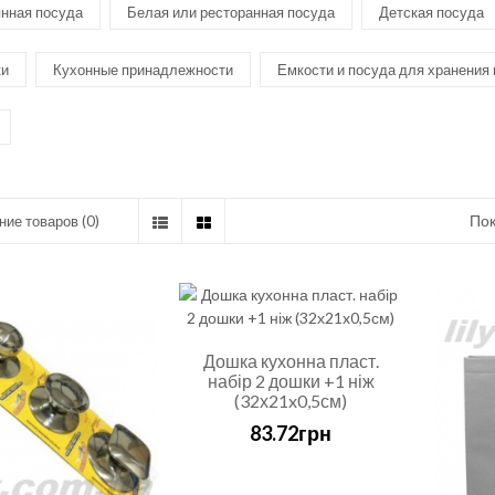
нная посуда
Белая или ресторанная посуда
Детская посуда
ки
Кухонные принадлежности
Емкости и посуда для хранения
Пок
ие товаров (0)
Дошка кухонна пласт.
набір 2 дошки +1 ніж
(32х21x0,5см)
83.72грн