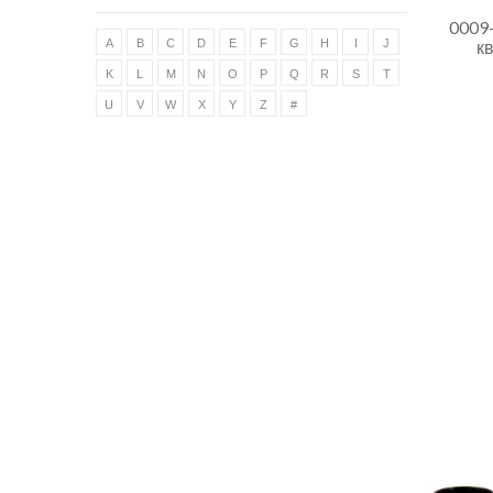
0009
A
B
C
D
E
F
G
H
I
J
к
K
L
M
N
O
P
Q
R
S
T
U
V
W
X
Y
Z
#