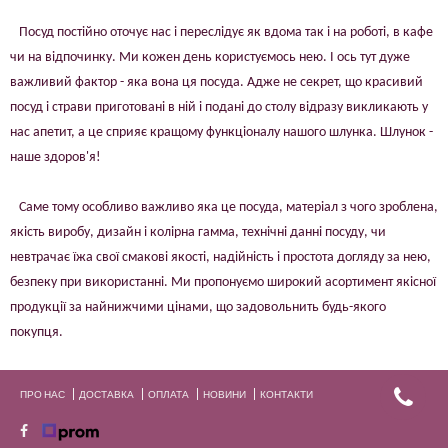
Посуд постійно оточує нас і переслідує як вдома так і на роботі, в кафе
чи на відпочинку. Ми кожен день користуємось нею. І ось тут дуже
важливий фактор - яка вона ця посуда. Адже не секрет, що красивий
посуд і страви приготовані в ній і подані до столу відразу викликають у
нас апетит, а це сприяє кращому функціоналу нашого шлунка. Шлунок -
наше здоров'я!
Саме тому особливо важливо яка це посуда, матеріал з чого зроблена,
якість виробу, дизайн і колірна гамма, технічні данні посуду, чи
невтрачає їжа свої смакові якості, надійність і простота догляду за нею,
безпеку при використанні. Ми пропонуємо широкий асортимент якісної
продукції за найнижчими цінами, що задовольнить будь-якого
покупця.
ПРО НАС
ДОСТАВКА
ОПЛАТА
НОВИНИ
КОНТАКТИ