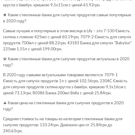
кругла з бамбук. кришкою 9,5х11см
с ценой 65.92грн.
🍀 Какие стеклянные банки для сыпучих продуктов самые популярные
в 2020 году?
Самые лучшие и популярные в этом месяце в Lily – это
7-530 Ємність
скляна з ложкою 425мл
с ценой 60.19грн,
7079-2 Ємність для сипучіх
продуктів 700мл
с ценой 88.22грн,
43183 Банка для сипучіх "Babylon"
225мм 1,55л
с ценой 199.00грн.
💎 Какие стеклянные банки для сыпучих продуктов актуальны в 2020
году?
В 2020 году самыми актуальными товарами являются:
7079-1
Ємність для сипучіх продуктів 1л
с ценой 102.56грн,
2304С Ємність
для сипучих продуктів скляна кругла з бамбук. кришкою 9,5х16см
с
ценой 73.13грн,
80386 Банка 200мл Bella
с ценой 25.84грн.
🔥 Какая цена на стеклянные банки для сыпучих продуктов в 2020
году?
Средняя стоимость на товары из категории стеклянные банки для
сыпучих продуктов: 133.24грн. Диапазон цен от 25.84грн до
240.63грн.