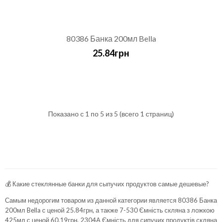
80386 Банка 200мл Bella
25.84грн
Показано с 1 по 5 из 5 (всего 1 страниц)
💰 Какие стеклянные банки для сыпучих продуктов самые дешевые?
Самым недорогим товаром из данной категории является
80386 Банка
200мл Bella
с ценой 25.84грн, а также
7-530 Ємність скляна з ложкою
425мл
с ценой 60.19грн,
2304А Ємність для сипучих продуктів скляна