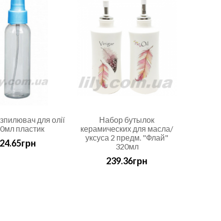
зпилювач для олії
Набор бутылок
0мл пластик
керамических для масла/
уксуса 2 предм. "Флай"
24.65грн
320мл
239.36грн