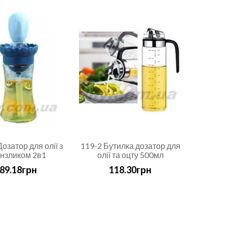
озатор для олії з
119-2 Бутилка дозатор для
нзликом 2в1
олії та оцту 500мл
89.18грн
118.30грн