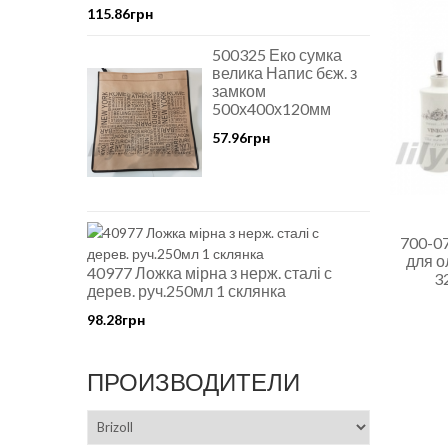
115.86грн
500325 Еко сумка
велика Напис бєж. з
замком
500х400х120мм
57.96грн
700-0
для о
40977 Ложка мірна з нерж. сталі с
3
дерев. руч.250мл 1 склянка
98.28грн
ПРОИЗВОДИТЕЛИ