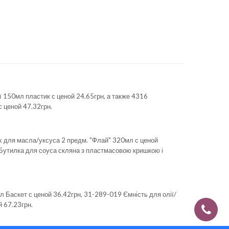
ї 150мл пластик
с ценой 24.65грн, а также
4316
 ценой 47.32грн.
х для масла/уксуса 2 предм. "Флай" 320мл
с ценой
утилка для соуса скляна з пластмасовою кришкою і
мл Баскет
с ценой 36.42грн,
31-289-019 Ємність для олії/
 67.23грн.