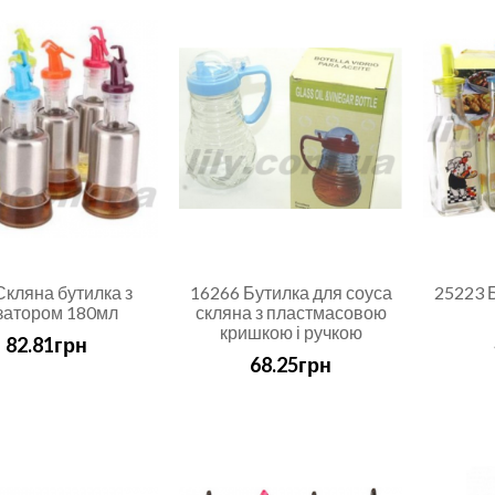
Скляна бутилка з
16266 Бутилка для соуса
25223 
затором 180мл
скляна з пластмасовою
кришкою і ручкою
82.81грн
68.25грн