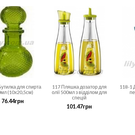
Бутилка для спирта
117 Пляшка дозатор для
118-1 Д
мл (10х20,5см)
олії 500мл з відділом для
пе
спецій
76.44грн
101.47грн