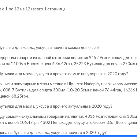
с 1 по 12 из 12 (всего 1 страниц)
бутылки для масла, уксуса и прочего самые дешевые?
дорогим товаром из данной категории является
9452 Розпилювач для олі
ач олії 100мл Баскет
с ценой 36.42грн,
25223 Бутилка для соуса 270мл
с
бутылки для масла, уксуса и прочего самые популярные в 2020 году?
шие и популярные в этом месяце в Lily – это
Набор бутылок керамически
н,
008-7 Бутилка для спирта 300мл (10х20,5см)
с ценой 76.44грн,
16266 Б
ценой 68.25грн.
бутылки для масла, уксуса и прочего актуальны в 2020 году?
оду самыми актуальными товарами являются:
4316 Розпилювач олії 100
мл
с ценой 106.47грн,
4302 Пляшка для соусу з гейзером 0,5л Дорі
с ценой
цена на бутылки для масла, уксуса и прочего в 2020 году?