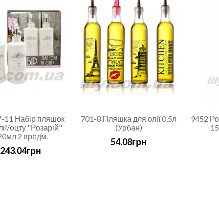
7-11 Набір пляшок
701-8 Пляшка для олії 0,5л
9452 Ро
лії/оцту "Розарій"
(Урбан)
15
20мл 2 предм.
54.08грн
243.04грн