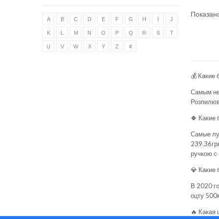
Показано 
A
B
C
D
E
F
G
H
I
J
K
L
M
N
O
P
Q
R
S
T
U
V
W
X
Y
Z
#
💰 Какие 
Самым не
Розпилюв
🍀 Какие 
Самые луч
239.36гр
ручкою
с 
💎 Какие 
В 2020 г
оцту 500
🔥 Какая 