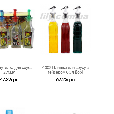
Бутилка для соуса
4302 Пляшка для соусу з
270мл
гейзером 0,5л Дорі
47.32грн
67.23грн