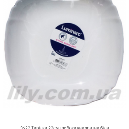
3622 Тарілка 22см глибока квадратна біла