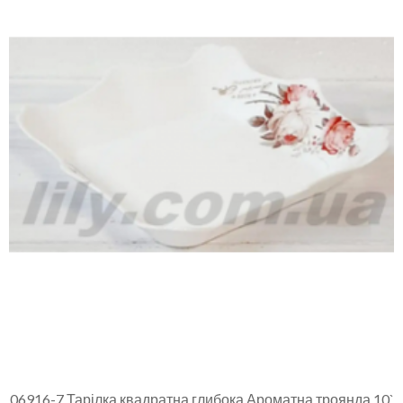
06916-7 Тарілка квадратна глибока Ароматна троянда 10`