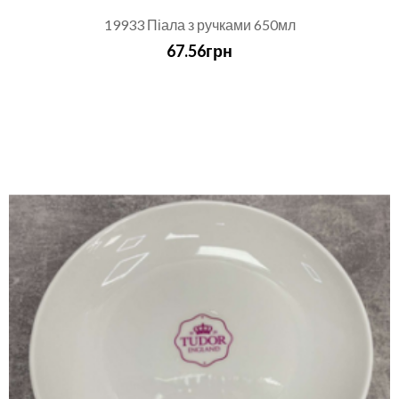
19933 Піала з ручками 650мл
67.56грн