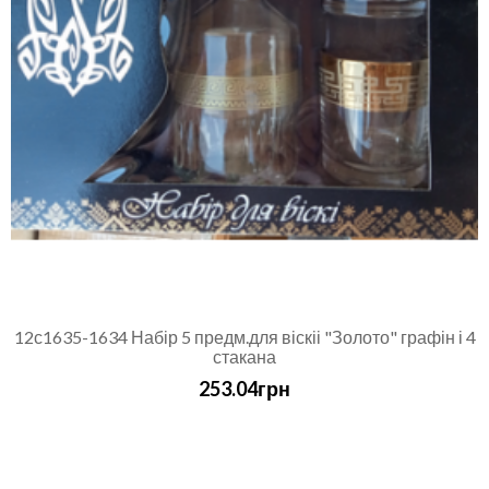
12с1635-1634 Набір 5 предм.для віскіі "Золото" графін і 4
стакана
253.04грн