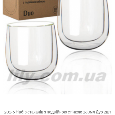
201-6 Набір стаканів з подвійною стінкою 260мл Дуо 2шт