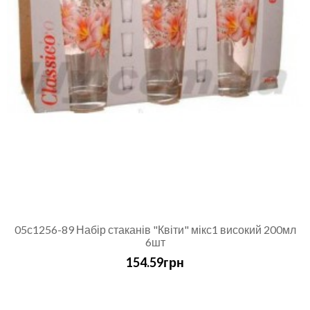
05с1256-89 Набір стаканів "Квіти" мікс1 високий 200мл
6шт
154.59грн