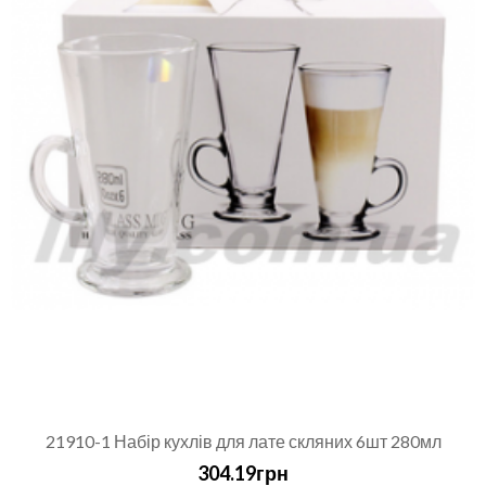
21910-1 Набір кухлів для лате скляних 6шт 280мл
304.19грн