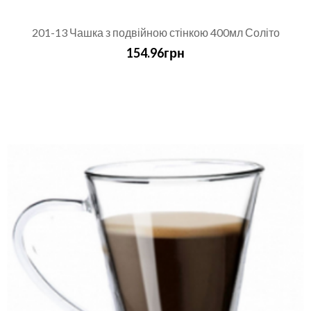
201-13 Чашка з подвійною стінкою 400мл Соліто
154.96грн