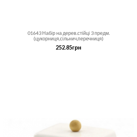
01643 Набір на дерев.стійці 3 предм.
(цукорниця,сільнич,перечниця)
252.85грн