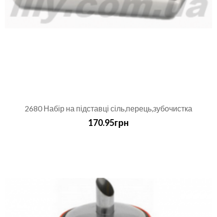
2680 Набір на підставці сіль,перець,зубочистка
170.95грн