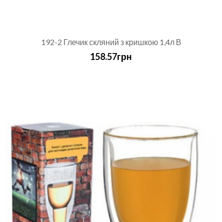
192-2 Глечик скляний з кришкою 1,4л В
158.57грн