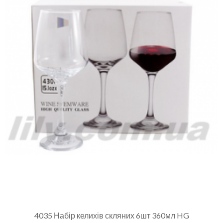
4035 Набір келихів скляних 6шт 360мл HG