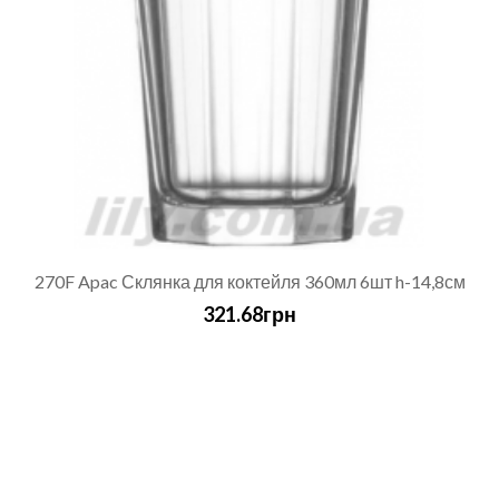
270F Apac Склянка для коктейля 360мл 6шт h-14,8см
321.68грн