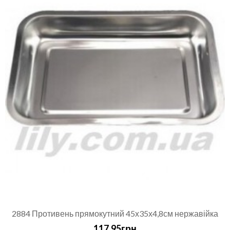
2884 Противень прямокутний 45х35х4,8см нержавійка
117.95грн