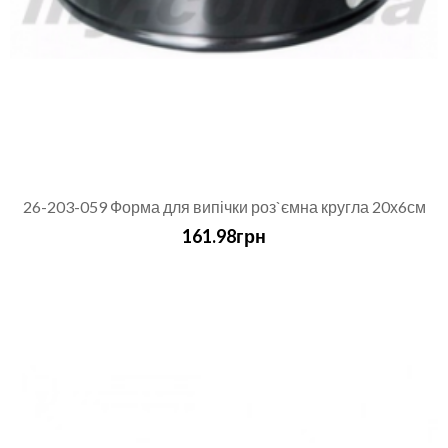
26-203-059 Форма для випічки роз`ємна кругла 20х6см
161.98грн