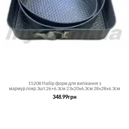
15208 Набір форм для випікання з
мармур.покр.3шт.26×6.3см 23x20x6.3см 28x28x6.3см
348.99грн