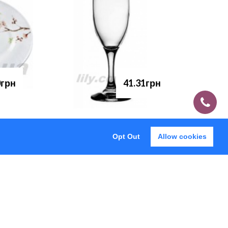
0грн
41.31грн
Opt Out
Allow cookies