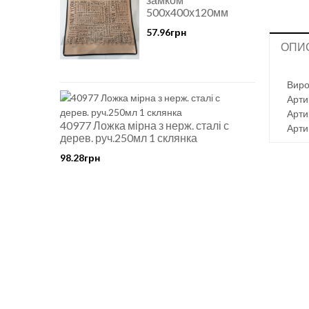
500х400х120мм
57.96грн
ОПИ
Виро
Арти
Арти
40977 Ложка мірна з нерж. сталі с
Арти
дерев. руч.250мл 1 склянка
98.28грн