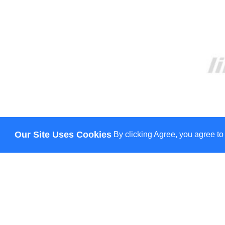
Our Site Uses Cookies
By clicking Agree, you agree to
О НАС
ДОСТАВКА
ОПЛАТА
НОВОСТИ
КОНТАКТЫ
© Lily - всі права захищено
HANN.
CREATION & PROMOTION BY