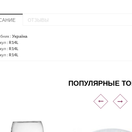
САНИЕ
ОТЗЫВЫ
бник :
Україна
кул :
R14L
кул :
R14L
кул :
R14L
ПОПУЛЯРНЫЕ Т