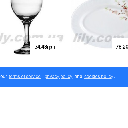
34.43грн
76.2
 our
terms of service
,
privacy policy
and
cookies policy
.