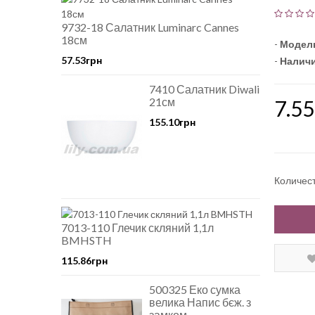
9732-18 Салатник Luminarc Cannes
18см
-
Модел
57.53грн
-
Наличи
7410 Салатник Diwali
21см
7.55
155.10грн
Количес
7013-110 Глечик скляний 1,1л
BMHSTH
115.86грн
500325 Еко сумка
велика Напис бєж. з
замком