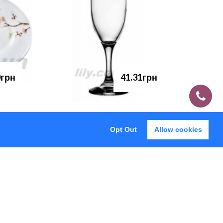
0грн
41.31грн
Opt Out
Allow cookies