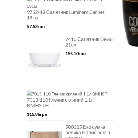
9732-18 Салатник Luminarc Cannes
18см
57.53грн
7410 Салатник Diwali
21см
155.10грн
7013-110 Глечик скляний 1,1л
BMHSTH
115.86грн
500325 Еко сумка
велика Напис бєж. з
замком