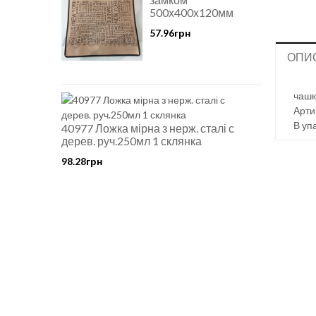
500х400х120мм
57.96грн
ОПИ
чашк
Арти
В уп
40977 Ложка мірна з нерж. сталі с
дерев. руч.250мл 1 склянка
98.28грн