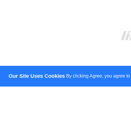
Our Site Uses Cookies
By clicking Agree, you agree to
О НАС
ДОСТАВКА
ОПЛАТА
НОВОСТИ
КОНТАКТЫ
© Lily - всі права захищено
HANN.
CREATION & PROMOTION BY