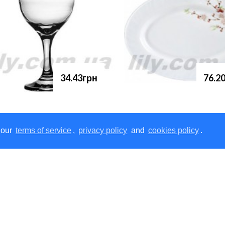
34.43грн
76.2
 our
terms of service
,
privacy policy
and
cookies policy
.