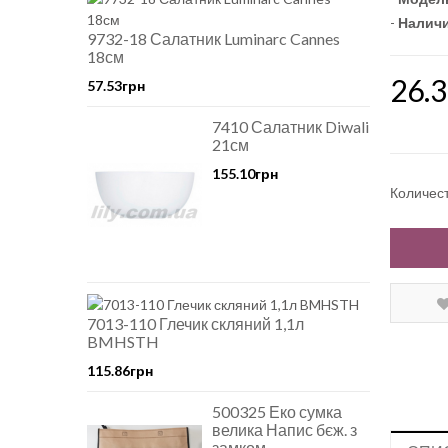
-
Наличи
9732-18 Салатник Luminarc Cannes
18см
26.
57.53грн
7410 Салатник Diwali
21см
155.10грн
Количес
7013-110 Глечик скляний 1,1л
BMHSTH
115.86грн
500325 Еко сумка
велика Напис бєж. з
замком