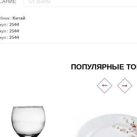
САНИЕ
ОТЗЫВЫ
бник :
Китай
кул :
2544
кул :
2544
кул :
2544
ПОПУЛЯРНЫЕ Т