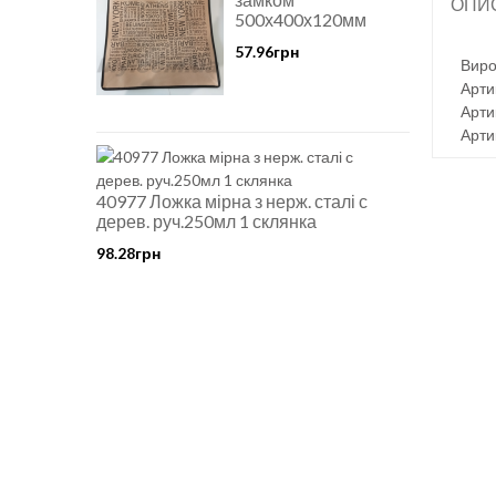
ОПИ
500х400х120мм
57.96грн
Виро
Арти
Арти
Арти
40977 Ложка мірна з нерж. сталі с
дерев. руч.250мл 1 склянка
98.28грн