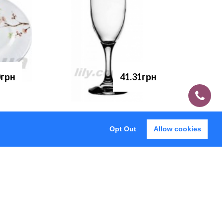
0грн
41.31грн
Opt Out
Allow cookies