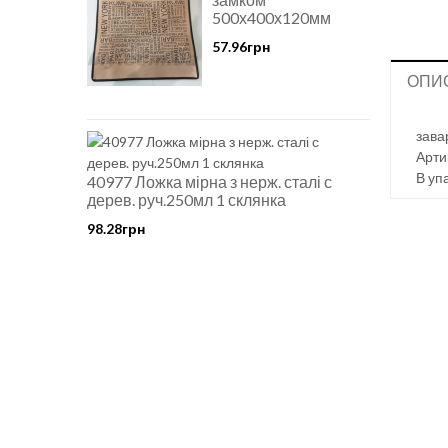
500х400х120мм
57.96грн
ОПИ
зава
Арти
В уп
40977 Ложка мірна з нерж. сталі с
дерев. руч.250мл 1 склянка
98.28грн