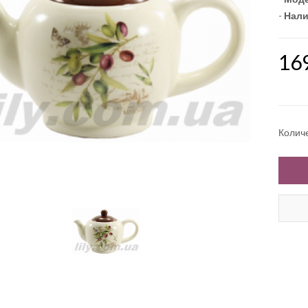
-
Нали
16
Колич