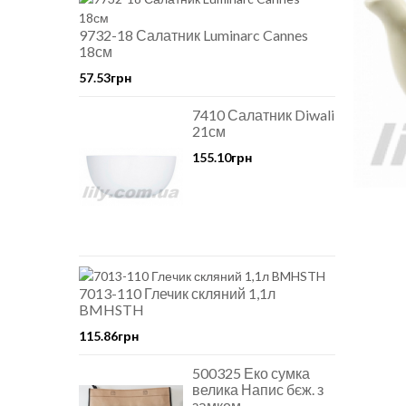
9732-18 Салатник Luminarc Cannes
18см
57.53грн
7410 Салатник Diwali
21см
155.10грн
7013-110 Глечик скляний 1,1л
BMHSTH
115.86грн
500325 Еко сумка
велика Напис бєж. з
замком