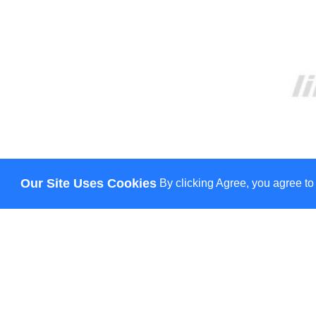
Our Site Uses Cookies
By clicking Agree, you agree to
О НАС
ДОСТАВКА
ОПЛАТА
НОВОСТИ
КОНТАКТЫ
© Lily - всі права захищено
HANN.
CREATION & PROMOTION BY