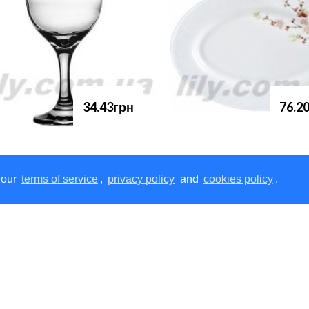
34.43грн
76.2
 our
terms of service
,
privacy policy
and
cookies policy
.