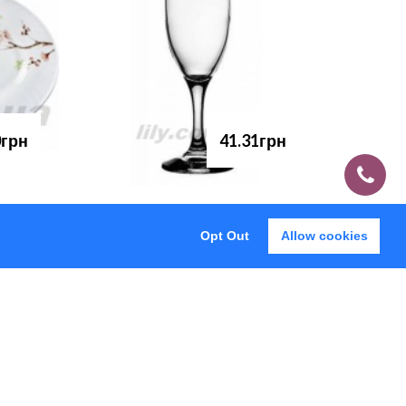
0грн
41.31грн
Opt Out
Allow cookies