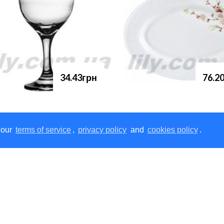
34.43грн
76.2
 our
terms of service
,
privacy policy
and
cookies policy
.