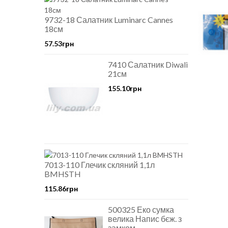
9732-18 Салатник Luminarc Cannes
18см
57.53грн
7410 Салатник Diwali
21см
155.10грн
7013-110 Глечик скляний 1,1л
BMHSTH
115.86грн
500325 Еко сумка
велика Напис бєж. з
замком