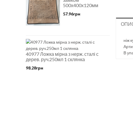
500х400х120мм
57.96грн
ОПИ
ніж 
Арти
В уп
40977 Ложка мірна з нерж. сталі с
дерев. руч.250мл 1 склянка
98.28грн