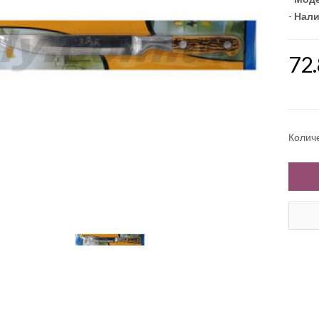
-
Нали
72
Колич