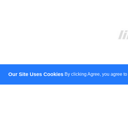
Our Site Uses Cookies
By clicking Agree, you agree to
О НАС
ДОСТАВКА
ОПЛАТА
НОВОСТИ
КОНТАКТЫ
© Lily - всі права захищено
HANN.
CREATION & PROMOTION BY