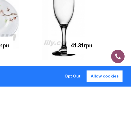
0грн
41.31грн
Opt Out
Allow cookies