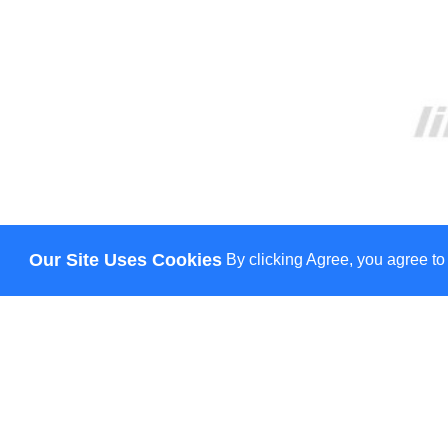
Our Site Uses Cookies
By clicking Agree, you agree to
О НАС
ДОСТАВКА
ОПЛАТА
НОВОСТИ
КОНТАКТЫ
© Lily - всі права захищено
HANN.
CREATION & PROMOTION BY