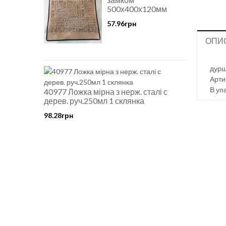
500х400х120мм
57.96грн
ОПИ
дурш
Арти
В уп
40977 Ложка мірна з нерж. сталі с
дерев. руч.250мл 1 склянка
98.28грн