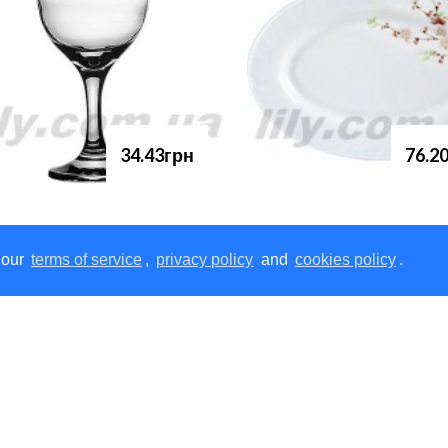
34.43грн
76.2
 our
terms of service
,
privacy policy
and
cookies policy
.