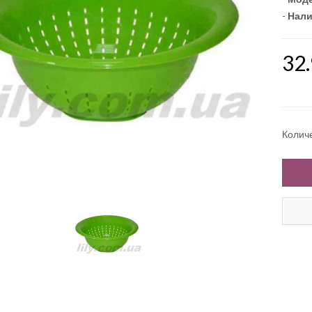
-
Нали
32
Колич