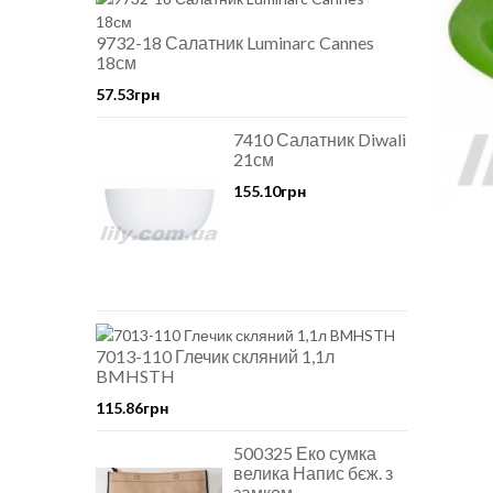
9732-18 Салатник Luminarc Cannes
18см
57.53грн
7410 Салатник Diwali
21см
155.10грн
7013-110 Глечик скляний 1,1л
BMHSTH
115.86грн
500325 Еко сумка
велика Напис бєж. з
замком