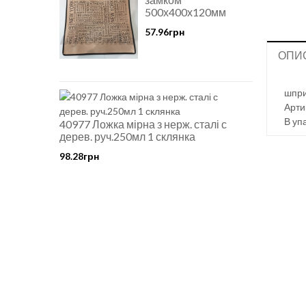
500х400х120мм
57.96грн
ОПИ
шпри
Арти
В уп
40977 Ложка мірна з нерж. сталі с
дерев. руч.250мл 1 склянка
98.28грн