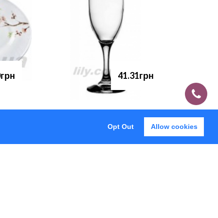
0грн
41.31грн
Opt Out
Allow cookies