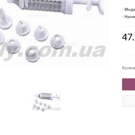
-
Моде
-
Нали
47
Колич