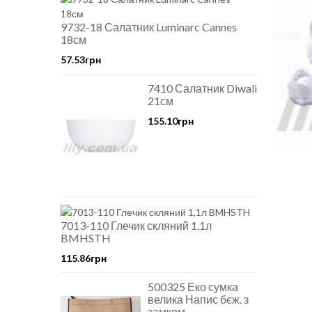
9732-18 Салатник Luminarc Cannes
18см
57.53грн
7410 Салатник Diwali
21см
155.10грн
7013-110 Глечик скляний 1,1л
BMHSTH
115.86грн
500325 Еко сумка
велика Напис бєж. з
замком