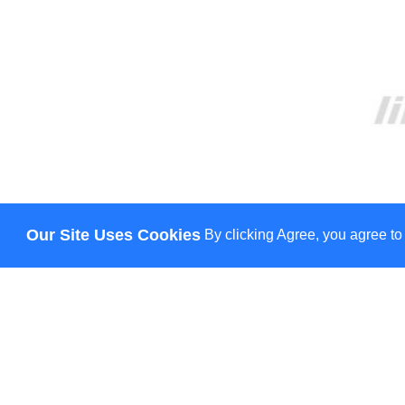
Our Site Uses Cookies
By clicking Agree, you agree to
О НАС
ДОСТАВКА
ОПЛАТА
НОВОСТИ
КОНТАКТЫ
© Lily - всі права захищено
HANN.
CREATION & PROMOTION BY