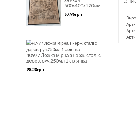
ОПИ
500х400х120мм
57.96грн
Виро
Арти
Арти
Арти
40977 Ложка мірна з нерж. сталі с
дерев. руч.250мл 1 склянка
98.28грн