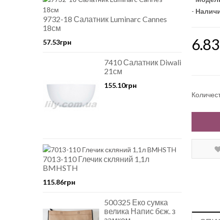
-
Наличи
9732-18 Салатник Luminarc Cannes
18см
6.83
57.53грн
7410 Салатник Diwali
21см
155.10грн
Количес
7013-110 Глечик скляний 1,1л
BMHSTH
115.86грн
500325 Еко сумка
велика Напис бєж. з
замком