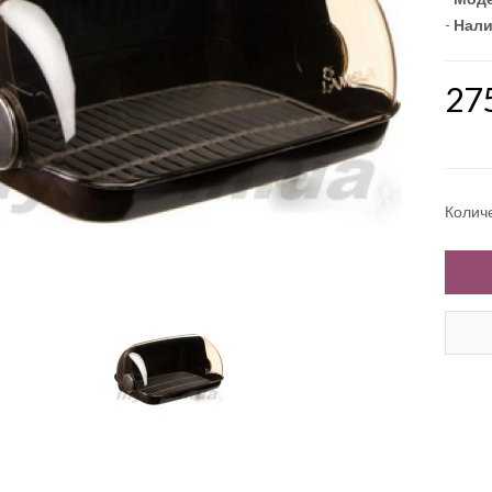
-
Нали
27
Колич