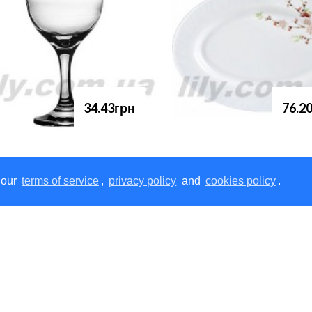
34.43грн
76.2
 our
terms of service
,
privacy policy
and
cookies policy
.