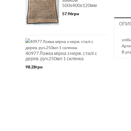
500х400х120мм
57.96грн
ОПИ
хліб
Арти
В уп
40977 Ложка мірна з нерж. сталі с
дерев. руч.250мл 1 склянка
98.28грн