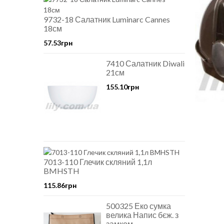
9732-18 Салатник Luminarc Cannes
18см
57.53грн
7410 Салатник Diwali
21см
155.10грн
7013-110 Глечик скляний 1,1л
BMHSTH
115.86грн
500325 Еко сумка
велика Напис бєж. з
замком