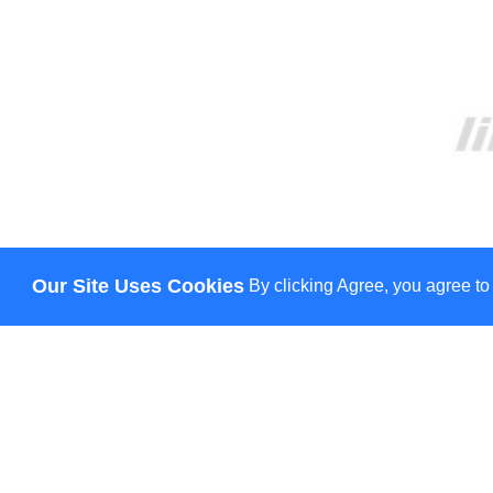
Our Site Uses Cookies
By clicking Agree, you agree to
О НАС
ДОСТАВКА
ОПЛАТА
НОВОСТИ
КОНТАКТЫ
© Lily - всі права захищено
HANN.
CREATION & PROMOTION BY