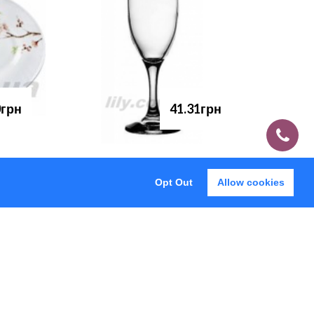
0грн
41.31грн
Opt Out
Allow cookies