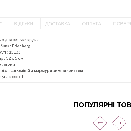
С
ВІДГУКИ
ДОСТАВКА
ОПЛАТА
ПОВЕР
а для випічки кругла
бник :
Edenberg
кул :
15133
ір :
32 х 5 см
 :
сірий
ріал :
алюміній з мармуровим покриттям
в упаковці :
1
ПОПУЛЯРНІ ТО