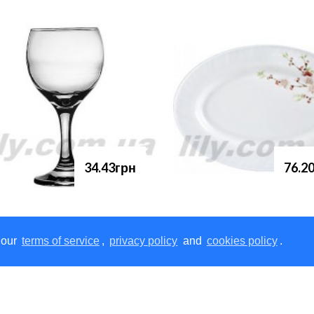
34.43грн
76.2
 our
terms of service
,
privacy policy
and
cookies policy
.