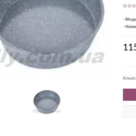
-
Моде
-
Наяв
11
Кількі