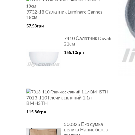
9732-18 Салатник Luminarc Cannes
18см
57.53грн
7410 Салатник Diwali
21см
155.10грн
7013-110 Глечик скляний 1,1л
BMHSTH
115.86грн
500325 Еко сумка
велика Напис бєж. з
замком