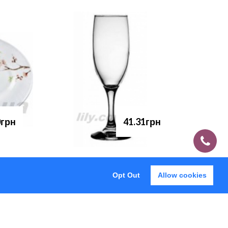
0грн
41.31грн
Opt Out
Allow cookies