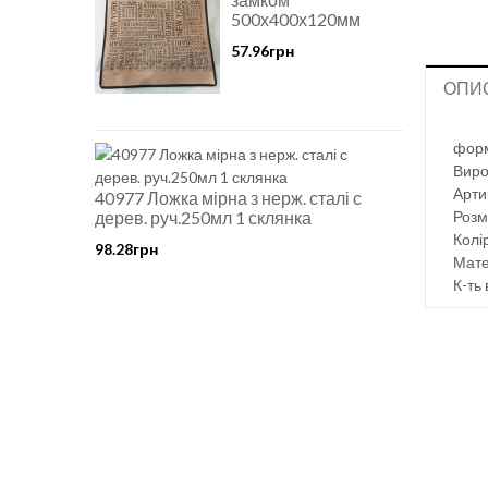
500х400х120мм
57.96грн
ОПИ
форм
Виро
Арти
40977 Ложка мірна з нерж. сталі с
дерев. руч.250мл 1 склянка
Розм
Колір
98.28грн
Мате
К-ть 