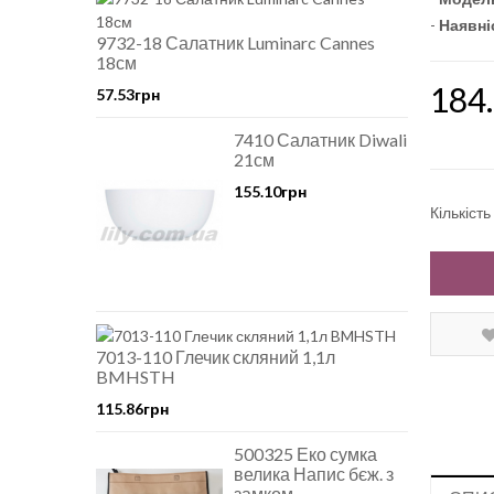
-
Наявні
9732-18 Салатник Luminarc Cannes
18см
184
57.53грн
7410 Салатник Diwali
21см
155.10грн
Кількість
7013-110 Глечик скляний 1,1л
BMHSTH
115.86грн
500325 Еко сумка
велика Напис бєж. з
замком