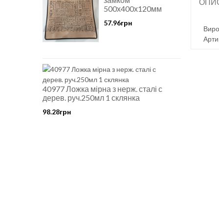
ОПИ
500х400х120мм
57.96грн
Виро
Арти
40977 Ложка мірна з нерж. сталі с
дерев. руч.250мл 1 склянка
98.28грн