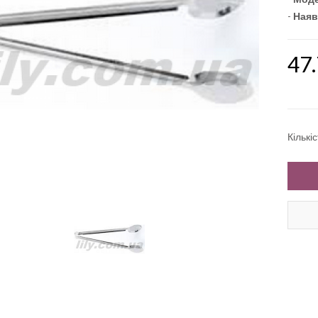
-
Наяв
47
Кількі