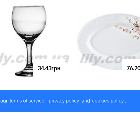
34.43грн
76.2
 our
terms of service
,
privacy policy
and
cookies policy
.