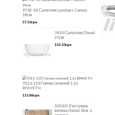
9732-18 Салатник Luminarc Cannes
18см
57.53грн
7410 Салатник Diwali
21см
155.10грн
7013-110 Глечик скляний 1,1л
BMHSTH
115.86грн
500325 Еко сумка
велика Напис бєж. з
замком