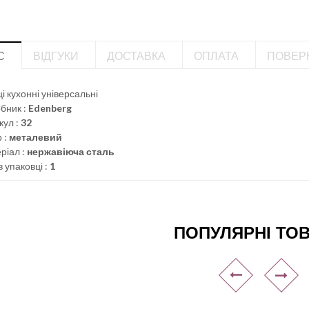
С
ВІДГУКИ
ДОСТАВКА
ОПЛАТА
ПОВЕР
і кухонні універсальні
бник :
Edenberg
кул :
32
 :
металевий
ріал :
нержавіюча сталь
в упаковці :
1
ПОПУЛЯРНІ ТО