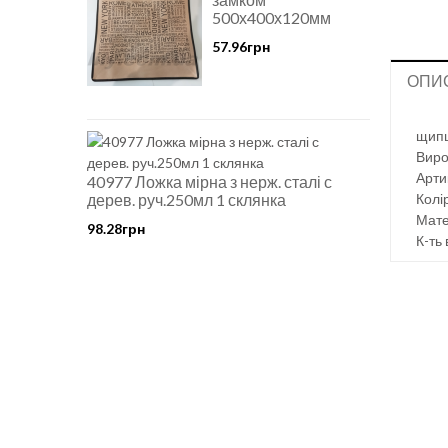
500х400х120мм
57.96грн
ОПИ
щипц
Виро
Арти
40977 Ложка мірна з нерж. сталі с
дерев. руч.250мл 1 склянка
Колір
Мате
98.28грн
К-ть 