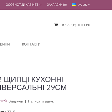
ОСОБИСТИЙ КАБІНЕТ
ЗАКЛАДКИ (0)
UA-UK
0 ТОВАР(ІВ) - 0.00ГРН
ВИНИ
КОНТАКТИ
2 ЩИПЦІ КУХОННІ
ІВЕРСАЛЬНІ 29СМ
0 відгуків
Написати відгук
ль:
2310