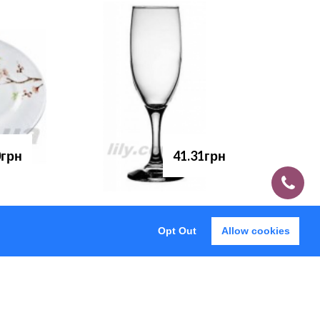
0грн
41.31грн
Opt Out
Allow cookies