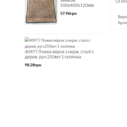
ОПИ
500х400х120мм
57.96грн
Виро
Арти
40977 Ложка мірна з нерж. сталі с
дерев. руч.250мл 1 склянка
98.28грн