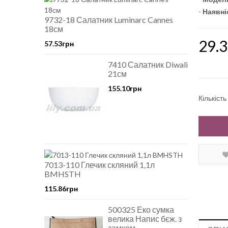
-
Наявні
9732-18 Салатник Luminarc Cannes
18см
29.
57.53грн
7410 Салатник Diwali
21см
155.10грн
Кількість
7013-110 Глечик скляний 1,1л
BMHSTH
115.86грн
500325 Еко сумка
велика Напис бєж. з
замком