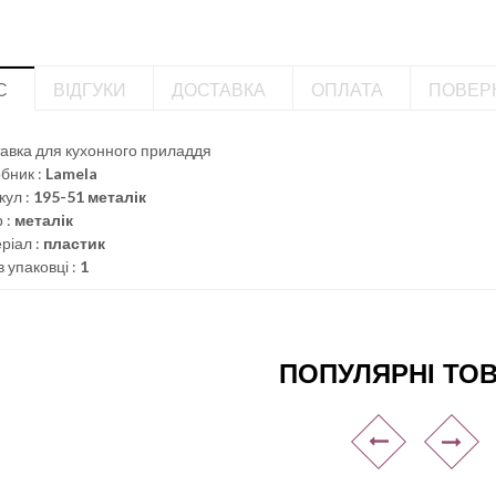
С
ВІДГУКИ
ДОСТАВКА
ОПЛАТА
ПОВЕР
тавка для кухонного приладдя
бник :
Lamela
кул :
195-51 металік
 :
металік
ріал :
пластик
в упаковці :
1
ПОПУЛЯРНІ ТО