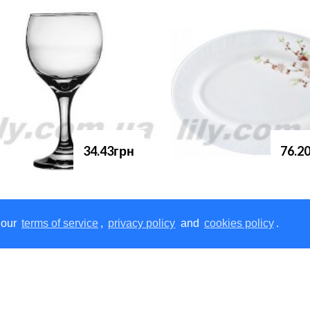
34.43грн
76.2
 our
terms of service
,
privacy policy
and
cookies policy
.