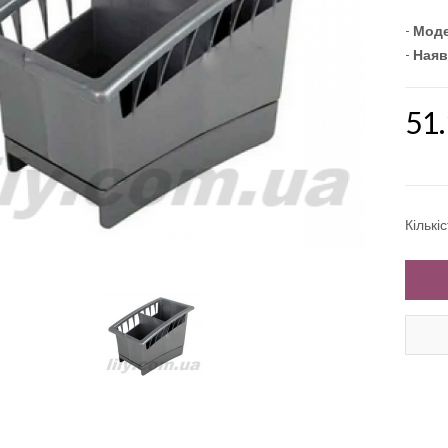
-
Моде
-
Наяв
51
Кількі