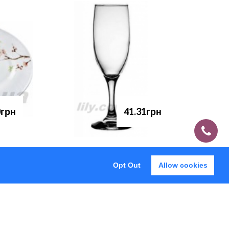
0грн
41.31грн
Opt Out
Allow cookies