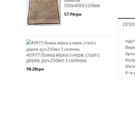
500х400х120мм
57.96грн
ОПИ
підс
Виро
Арти
40977 Ложка мірна з нерж. сталі с
дерев. руч.250мл 1 склянка
Колір
Мате
98.28грн
К-ть 