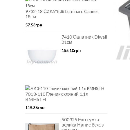
9732-18 Салатник Luminarc Cannes
18см
57.53грн
7410 Салатник Diwali
21см
155.10грн
7013-110 Глечик скляний 1,1л
BMHSTH
115.86грн
500325 Еко сумка
велика Напис бєж. з
замком