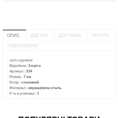
ОПИС
ВІДГУКИ
ДОСТАВКА
ОПЛАТА
ПОВЕРНЕННЯ
сито з ручкою
Виробник :
Empire
Артикул :
334
Розмір :
7 см
Колір :
сталевий
Матеріал :
нержавіюча сталь
К-ть в упаковці :
1