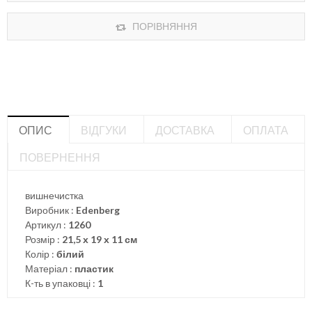
ПОРІВНЯННЯ
ОПИС
ВІДГУКИ
ДОСТАВКА
ОПЛАТА
ПОВЕРНЕННЯ
вишнечистка
Виробник :
Edenberg
Артикул :
1260
Розмір :
21,5 х 19 х 11 см
Колір :
білий
Матеріал :
пластик
К-ть в упаковці :
1