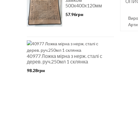
ОПИ
500х400х120мм
57.96грн
Виро
Арти
40977 Ложка мірна з нерж. сталі с
дерев. руч.250мл 1 склянка
98.28грн