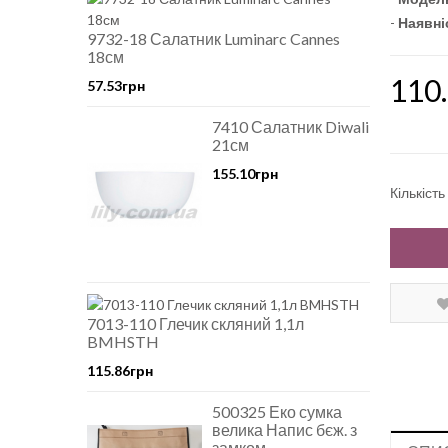
-
Наявні
9732-18 Салатник Luminarc Cannes
18см
110
57.53грн
7410 Салатник Diwali
21см
155.10грн
Кількість
7013-110 Глечик скляний 1,1л
BMHSTH
115.86грн
500325 Еко сумка
велика Напис бєж. з
замком