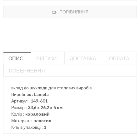
ПОРІВНЯННЯ
ОПИС
ВІДГУКИ
ДОСТАВКА
ОПЛАТА
ПОВЕРНЕННЯ
вклад до шухляди для столових виробів
Виробник :
Lamela
Артикул :
149-601
Розмір :
33,6 х 26,2 х 5 см
Колір :
кораловий
Матеріал :
пластик
К-ть в упаковці :
1