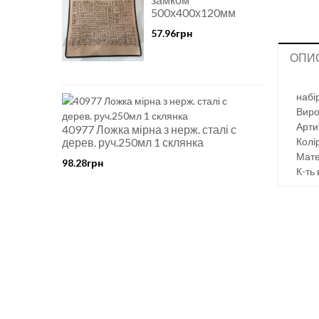
500х400х120мм
57.96грн
ОПИ
набі
Виро
Арти
40977 Ложка мірна з нерж. сталі с
дерев. руч.250мл 1 склянка
Колір
Мате
98.28грн
К-ть 