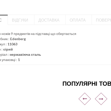
С
ВІДГУКИ
ДОСТАВКА
ОПЛАТА
ПОВЕР
р ножів 9 предметів на підставці що обертається
бник :
Edenberg
кул :
11063
 :
сірий
ріал :
нержавіюча сталь
в упаковці :
1
ПОПУЛЯРНІ ТО