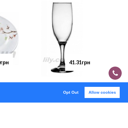
0грн
41.31грн
Opt Out
Allow cookies