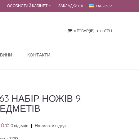
ОСОБИСТИЙ КАБІНЕТ
ЗАКЛАДКИ (0)
UA-UK
0 ТОВАР(ІВ) - 0.00ГРН
ВИНИ
КОНТАКТИ
063 НАБІР НОЖІВ 9
ЕДМЕТІВ
0 відгуків
Написати відгук
ль:
7793