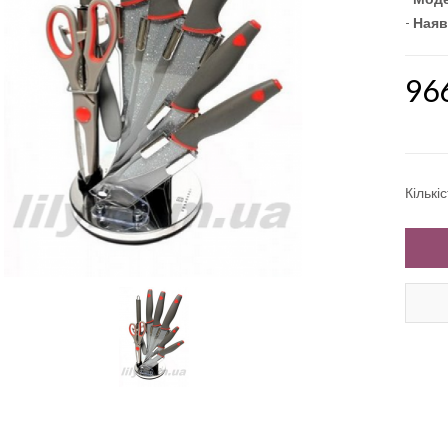
-
Наяв
96
Кількі