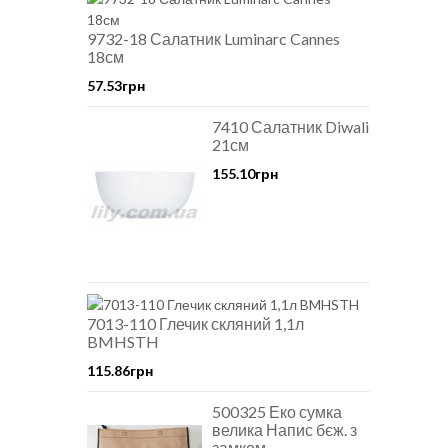
9732-18 Салатник Luminarc Cannes
18см
57.53грн
7410 Салатник Diwali
21см
155.10грн
7013-110 Глечик скляний 1,1л
BMHSTH
115.86грн
500325 Еко сумка
велика Напис бєж. з
замком