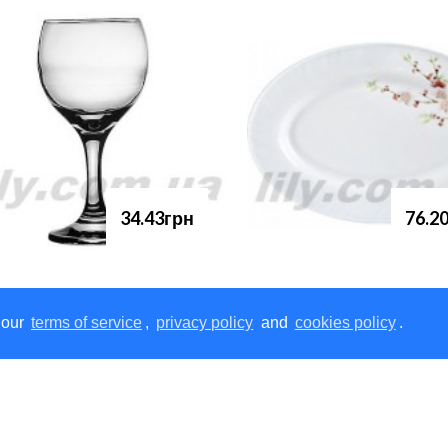
34.43грн
76.2
 our
terms of service
,
privacy policy
and
cookies policy
.