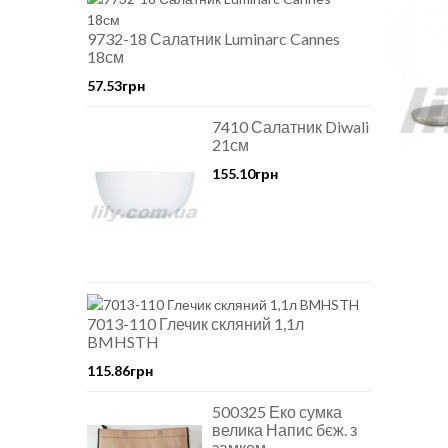
9732-18 Салатник Luminarc Cannes
18см
57.53грн
7410 Салатник Diwali
21см
155.10грн
7013-110 Глечик скляний 1,1л
BMHSTH
115.86грн
500325 Еко сумка
велика Напис бєж. з
замком