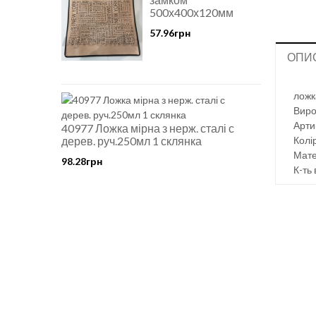
500х400х120мм
57.96грн
ОПИ
ложк
Виро
Арти
40977 Ложка мірна з нерж. сталі с
дерев. руч.250мл 1 склянка
Колір
Мате
98.28грн
К-ть 