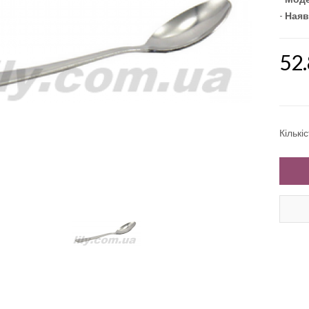
-
Наяв
52
Кількі