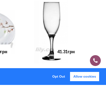
0грн
41.31грн
Opt Out
Allow cookies