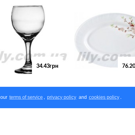
34.43грн
76.2
 our
terms of service
,
privacy policy
and
cookies policy
.