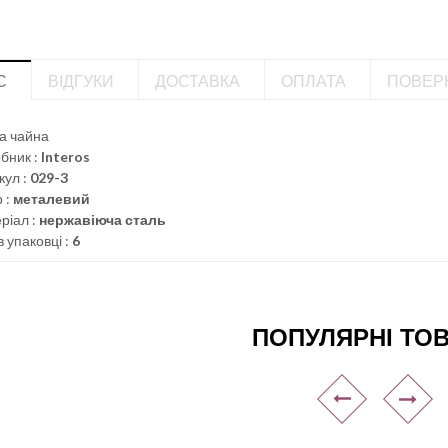
С
ВІДГУКИ
ДОСТАВКА
ОПЛАТА
ПОВЕР
а чайна
бник :
Interos
кул :
029-3
 :
металевий
ріал :
нержавіюча сталь
в упаковці :
6
ПОПУЛЯРНІ ТО